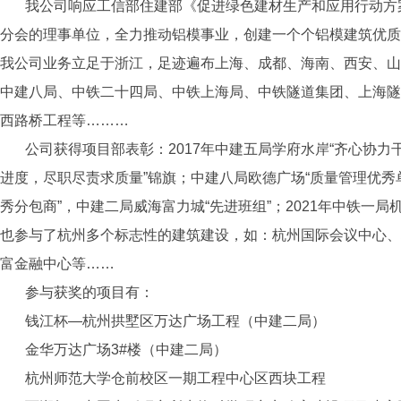
我公司响应工信部住建部《促进绿色建材生产和应用行动方案》
分会的理事单位，全力推动铝模事业，创建一个个铝模建筑优质
我公司业务立足于浙江，足迹遍布上海、成都、海南、西安、山
中建八局、中铁二十四局、中铁上海局、中铁隧道集团、上海隧
西路桥工程等………
公司获得项目部表彰：2017年中建五局学府水岸“齐心协力干
进度，尽职尽责求质量”锦旗；中建八局欧德广场“质量管理优秀单位
秀分包商”，中建二局威海富力城“先进班组”；2021年中铁一局
也参与了杭州多个标志性的建筑建设，如：杭州国际会议中心、
富金融中心等……
参与获奖的项目有：
钱江杯—杭州拱墅区万达广场工程（中建二局）
金华万达广场3#楼（中建二局）
杭州师范大学仓前校区一期工程中心区西块工程